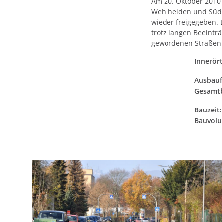
Am 20. Oktober 2010 
Wehlheiden und Süds
wieder freigegeben. 
trotz langen Beeint
gewordenen Straßenu
Innerör
Ausbauf
Gesamtb
Bauzeit:
Bauvolu